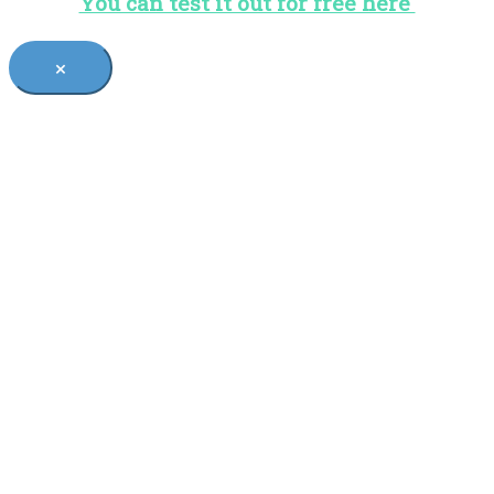
You can test it out for free here
×