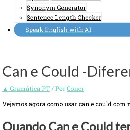
Synonym Generator
Sentence Length Checker
Speak English with AI
Can e Could -Difere
▲ Gramática PT
/ Por
Conor
Vejamos agora como usar can e could com m
Quando Can e Could tem