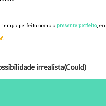
m tempo perfeito como o
presente perfeito
, e
f.
ossibilidade irrealista(Could)