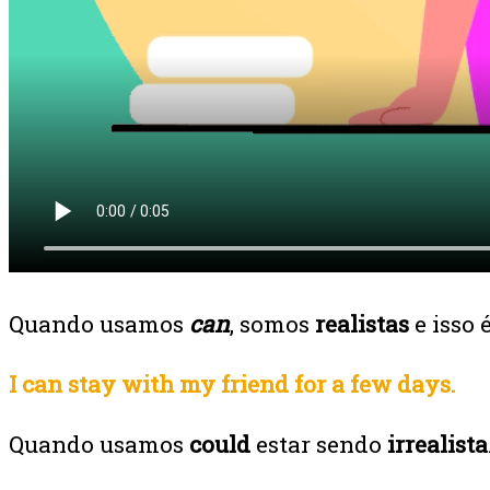
Quando usamos
can
, somos
realistas
e isso 
I can stay with my friend for a few days.
Quando usamos
could
estar sendo
irrealista