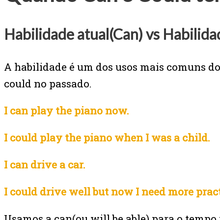
Habilidade atual(Can) vs Habilid
A habilidade é um dos usos mais comuns do 
could no passado.
I can play the piano now.
I could play the piano when I was a child.
I can drive a car.
I could drive well but now I need more pract
Usamos a can(ou will be able) para o tempo 