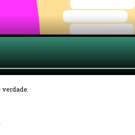
é verdade.
.