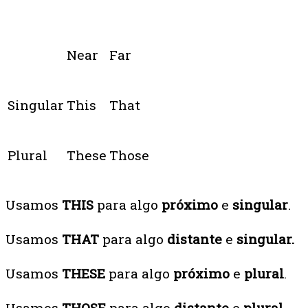
Near
Far
Singular
This
That
Plural
These
Those
Usamos
THIS
para algo
próximo
e
singular
.
Usamos
THAT
para algo
distante
e
singular.
Usamos
THESE
para algo
próximo
e
plural
.
Usamos
THOSE
para algo
distante
e
plural
.