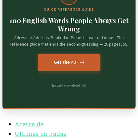
QUICK REFERENCE GUIDE
100 English Words People Always Get
Wrong
Adress or Address. Peaked or Piqued. Loser or Looser. The
reference guide that ends the second-guessing — 26 pages, $5.
Get the PDF →
Instant download · $5
Acerca de
Últimas entradas