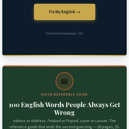
Fix My English →
One-time download · $12
📖
QUICK REFERENCE GUIDE
100 English Words People Always Get
Wrong
Adress or Address. Peaked or Piqued. Loser or Looser. The
reference guide that ends the second-guessing — 26 pages, $5.