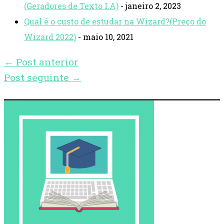
(Geradores de Texto I.A)
- janeiro 2, 2023
Qual é o custo de estudar na Wizard?(Preço do
Wizard 2022)
- maio 10, 2021
←
Post anterior
Post seguinte
→